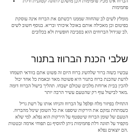
הברווז אינו מכיל פחמימות ולכן מושלם לתזונה קטוגנית ודלת
פחמימות
מומלץ לשים לב שהחווה שממנו רכשתם את הברווז אינה עוסקת
בפיטום וכן מאכילה אותם באוכל איכותי ובריא. בנוסף חשוב לשים
לב שגידול הברווזים הוא בסביבה חופשית ולא בכלובים.
שלבי הכנת הברווז בתנור
עכשיו כשזה ברור שלהשיג ברווז היום זה פשוט אתם בוודאי תשמחו
לדעת שהכנת ברווז בתנור היא פשוטה מאד ובאמת כל אחד יכול
להכין בבית ארוחת מלכים שכולם ישבחו. תהליך בישול הברווז דומה
מאד לבישול עוף רק שהטעם עשיר הרבה יותר.
התחילו בפיזור מלח ופלפל על הברווז והניחו אותו על רשת גריל
כשמתחת נמקם את הירקות שיספגו את כל השומן שינזל מהברווז.
הטעם של שומן הברווז שיטפטף על הירקות הוא נפלא. למי שלא
מקפיד על תזונה דלת פחמימות ניתן להוסיף גם תפוחי אדמה ובטטות
הם יוצאים נפלא.