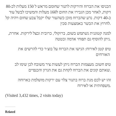
הכניסו את הברווז והירקות לתנור שחומם מראש ל 150 מעלות לכ-80
דקות, לאחר מכן הגבירו את החום ל160 מעלות והמשיכו לבשל עוד
כ-40 דקות. נדע שהברווז מוכן כשהעור שלו יקבל צבע שחום ויהיה קל
לחרוץ את הבשר באמצעות סכין.
למנה קטוגנית נשתמש בשום, ברוקולי, כרובית ובצל לירקות. אחרת,
ניתן להוסיף גם תפוחי אדמה ובטטה.
טיפ קטן לאירוח: הגישו את הברווז על בוצ׳ר כדי להרשים את
האורחים
טיפ חשוב: מעצמות הברווז ניתן לעשות ציר משובח לכן שימו לב
שאתם קונים את הברווז לקחת גם את הגרון והכנפיים.
זהו יש לכם מנת ברווז בתנור צלוי עם ירקות מושלמת כארוחה
משפחתית או לאירוח.
(Visited 3,432 times, 2 visits today)
Related