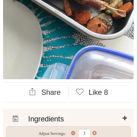
Share
Like
8
Ingredients
Adjust Servings: