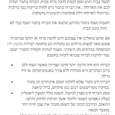
לבשל בבית הגיע הזמן לנסות להכין ברווז בבית. הברווז בתנור ישדרג
לכם את הארוחה . את הברווז בתנור ניתן ללוות בירקות כמו כרובית
וברוקולי לארוחה דלת פחמימות וקיטוגנית מושלמת.
תשכחו מעוף בתנור מהרגע שתנסו את הברווז בתנור העוף כבר לא
יהיה כוכב הבית.
אם אתם שואלים את עצמכם היכן להשיג ברווז אז תדעו שכיום זה
פשוט מאד למצוא ברווזים גם בחנויות וגם בהזמנה ישירות
ממשק לוין
המתמחה בברווזים מזן ה״פקין״. מעבר לנוחות והמחיר הסביר ישנם
עוד יתרונות לברווז שכדאי לקחת בחשבון:
הברווז הוא חיה הרבה יותר חזקה ועמידה מאשר העוף ולכן
ברוב המקרים היא מגודלת ללא צורך באנטיביוטיקה או זרזי
גדילה
הברווז הינו מקור נפלא לחלבון ושומן איכותיים וכן עשיר
במיקרו נוטרייננטים רבים כגון סילניום, ברזל וניאצין.
שומן הברווז הינו מצוין לבישול. השומן כולל חומצה ליאונלית
בעלת האפקט האנטי דלקתי אשר תורמת לחיזוק ותיקון
התאים. ההרכב הכימי של השומן מזכיר את שמן הזית יותר
מאשר חמאה.